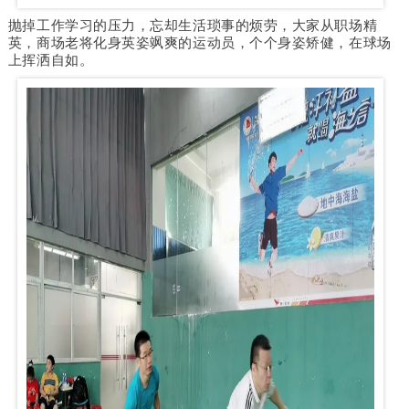
抛掉工作学习的压力，忘却生活琐事的烦劳，大家从职场精
英，商场老将化身英姿飒爽的运动员，个个身姿矫健，在球场
上挥洒自如。