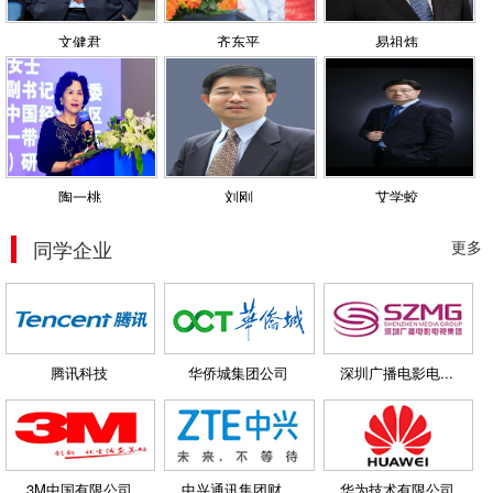
文健君
齐东平
易祖炜
陶一桃
刘刚
艾学蛟
同学企业
更多
腾讯科技
华侨城集团公司
深圳广播电影电...
3M中国有限公司
中兴通讯集团财...
华为技术有限公司